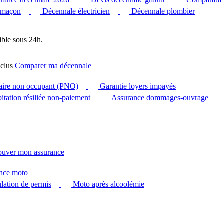
 maçon
Décennale électricien
Décennale plombier
ible sous 24h.
clus
Comparer ma décennale
taire non occupant (PNO)
Garantie loyers impayés
itation résiliée non-paiement
Assurance dommages-ouvrage
ouver mon assurance
nce moto
ation de permis
Moto après alcoolémie