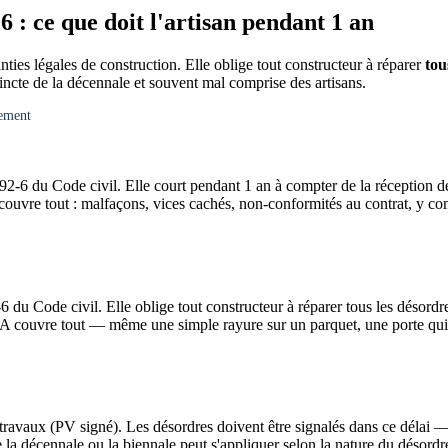
: ce que doit l'artisan pendant 1 an
nties légales de construction. Elle oblige tout constructeur à réparer
tou
tincte de la décennale et souvent mal comprise des artisans.
gement
1792-6 du Code civil. Elle court pendant 1 an à compter de la réception de
couvre tout : malfaçons, vices cachés, non-conformités au contrat, y com
6 du Code civil. Elle oblige tout constructeur à réparer tous les désordr
GPA couvre tout — même une simple rayure sur un parquet, une porte qui f
vaux (PV signé). Les désordres doivent être signalés dans ce délai — soi
a décennale ou la biennale peut s'appliquer selon la nature du désordr