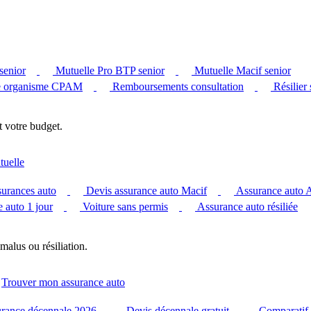
senior
Mutuelle Pro BTP senior
Mutuelle Macif senior
 organisme CPAM
Remboursements consultation
Résilier
t votre budget.
tuelle
surances auto
Devis assurance auto Macif
Assurance auto
 auto 1 jour
Voiture sans permis
Assurance auto résiliée
malus ou résiliation.
Trouver mon assurance auto
urance décennale 2026
Devis décennale gratuit
Comparatif 