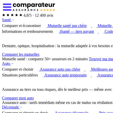
4,8/5 · 12 400 avis
Santé
Comparer et économiser
Mutuelle santé pas chère
Mutuelle 
Informations et remboursements
iSanté — tiers payant
Code
Dentaire, optique, hospitalisation : la mutuelle adaptée à vos besoins e
Comparer les mutuelles
Mutuelle santé : comparez 50+ assureurs en 2 minutes
Trouver ma mu
Auto
Comparer et choisir
Assurance auto pas chère
Meilleures as
Situations particulières
Assurance auto temporaire
Assurance
Assurance au tiers ou tous risques, dès le meilleur prix — même avec 
Comparer mon auto
Assurance auto : tarifs immédiats même en cas de malus ou résiliation
Décennale
Comparer et obtenir un devis
Assurance décennale
Prix ass