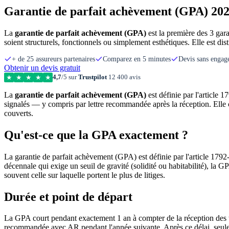
Garantie de parfait achèvement (GPA) 2026 
La
garantie de parfait achèvement (GPA)
est la première des 3 gara
soient structurels, fonctionnels ou simplement esthétiques. Elle est dis
+ de 25 assureurs partenaires
Comparez en 5 minutes
Devis sans enga
Obtenir un devis gratuit
4,7
/5 sur
Trustpilot
12 400 avis
★
★
★
★
★
La
garantie de parfait achèvement (GPA)
est définie par l'article 
signalés — y compris par lettre recommandée après la réception. Elle 
couverts.
Qu'est-ce que la GPA exactement ?
La garantie de parfait achèvement (GPA) est définie par l'article 1792-
décennale qui exige un seuil de gravité (solidité ou habitabilité), la 
souvent celle sur laquelle portent le plus de litiges.
Durée et point de départ
La GPA court pendant exactement 1 an à compter de la réception des tra
recommandée avec AR pendant l'année suivante. Après ce délai, seule l