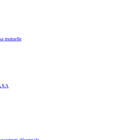
 sa mutuelle
 AXA
assureurs décennale