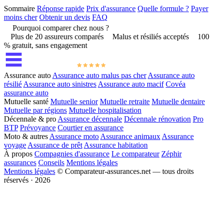
Sommaire
Réponse rapide
Prix d'assurance
Quelle formule ?
Payer
moins cher
Obtenir un devis
FAQ
Pourquoi comparer chez nous ?
Plus de 20 assureurs comparés
Malus et résiliés acceptés
100
% gratuit, sans engagement
Assurance auto
Assurance auto malus pas cher
Assurance auto
résilié
Assurance auto sinistres
Assurance auto macif
Covéa
assurance auto
Mutuelle santé
Mutuelle senior
Mutuelle retraite
Mutuelle dentaire
Mutuelle par régions
Mutuelle hospitalisation
Décennale & pro
Assurance décennale
Décennale rénovation
Pro
BTP
Prévoyance
Courtier en assurance
Moto & autres
Assurance moto
Assurance animaux
Assurance
voyage
Assurance de prêt
Assurance habitation
À propos
Compagnies d'assurance
Le comparateur
Zéphir
assurances
Conseils
Mentions légales
Mentions légales
© Comparateur-assurances.net — tous droits
réservés · 2026