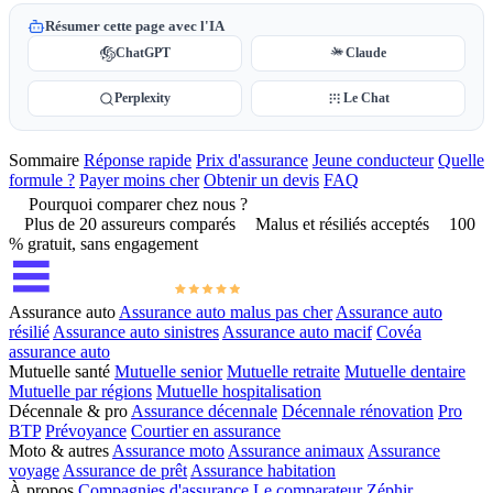
Résumer cette page avec l'IA
ChatGPT
Claude
Perplexity
Le Chat
Sommaire
Réponse rapide
Prix d'assurance
Jeune conducteur
Quelle
formule ?
Payer moins cher
Obtenir un devis
FAQ
Pourquoi comparer chez nous ?
Plus de 20 assureurs comparés
Malus et résiliés acceptés
100
% gratuit, sans engagement
Assurance auto
Assurance auto malus pas cher
Assurance auto
résilié
Assurance auto sinistres
Assurance auto macif
Covéa
assurance auto
Mutuelle santé
Mutuelle senior
Mutuelle retraite
Mutuelle dentaire
Mutuelle par régions
Mutuelle hospitalisation
Décennale & pro
Assurance décennale
Décennale rénovation
Pro
BTP
Prévoyance
Courtier en assurance
Moto & autres
Assurance moto
Assurance animaux
Assurance
voyage
Assurance de prêt
Assurance habitation
À propos
Compagnies d'assurance
Le comparateur
Zéphir