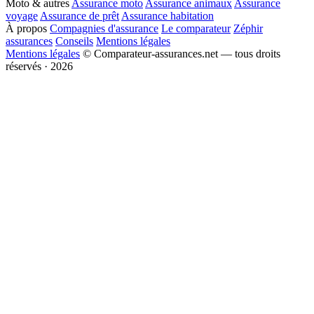
Moto & autres
Assurance moto
Assurance animaux
Assurance
voyage
Assurance de prêt
Assurance habitation
À propos
Compagnies d'assurance
Le comparateur
Zéphir
assurances
Conseils
Mentions légales
Mentions légales
© Comparateur-assurances.net — tous droits
réservés · 2026