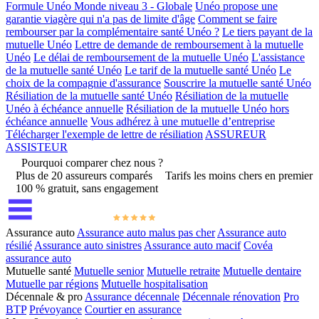
Formule Unéo Monde niveau 3 - Globale
Unéo propose une
garantie viagère qui n'a pas de limite d'âge
Comment se faire
rembourser par la complémentaire santé Unéo ?
Le tiers payant de la
mutuelle Unéo
Lettre de demande de remboursement à la mutuelle
Unéo
Le délai de remboursement de la mutuelle Unéo
L'assistance
de la mutuelle santé Unéo
Le tarif de la mutuelle santé Unéo
Le
choix de la compagnie d'assurance
Souscrire la mutuelle santé Unéo
Résiliation de la mutuelle santé Unéo
Résiliation de la mutuelle
Unéo à échéance annuelle
Résiliation de la mutuelle Unéo hors
échéance annuelle
Vous adhérez à une mutuelle d’entreprise
Télécharger l'exemple de lettre de résiliation
ASSUREUR
ASSISTEUR
Pourquoi comparer chez nous ?
Plus de 20 assureurs comparés
Tarifs les moins chers en premier
100 % gratuit, sans engagement
Assurance auto
Assurance auto malus pas cher
Assurance auto
résilié
Assurance auto sinistres
Assurance auto macif
Covéa
assurance auto
Mutuelle santé
Mutuelle senior
Mutuelle retraite
Mutuelle dentaire
Mutuelle par régions
Mutuelle hospitalisation
Décennale & pro
Assurance décennale
Décennale rénovation
Pro
BTP
Prévoyance
Courtier en assurance