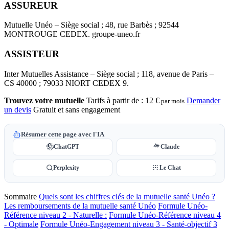
ASSUREUR
Mutuelle Unéo – Siège social ; 48, rue Barbès ; 92544
MONTROUGE CEDEX. groupe-uneo.fr
ASSISTEUR
Inter Mutuelles Assistance – Siège social ; 118, avenue de Paris –
CS 40000 ; 79033 NIORT CEDEX 9.
Trouvez votre mutuelle
Tarifs à partir de :
12 €
Demander
par mois
un devis
Gratuit et sans engagement
Résumer cette page avec l'IA
ChatGPT
Claude
Perplexity
Le Chat
Sommaire
Quels sont les chiffres clés de la mutuelle santé Unéo ?
Les remboursements de la mutuelle santé Unéo
Formule Unéo-
Référence niveau 2 - Naturelle :
Formule Unéo-Référence niveau 4
- Optimale
Formule Unéo-Engagement niveau 3 - Santé-objectif 3