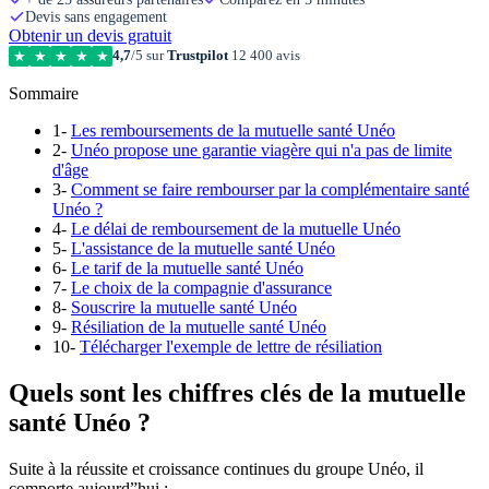
Devis sans engagement
Obtenir un devis gratuit
4,7
/5 sur
Trustpilot
12 400 avis
★
★
★
★
★
Sommaire
1-
Les remboursements de la mutuelle santé Unéo
2-
Unéo propose une garantie viagère qui n'a pas de limite
d'âge
3-
Comment se faire rembourser par la complémentaire santé
Unéo ?
4-
Le délai de remboursement de la mutuelle Unéo
5-
L'assistance de la mutuelle santé Unéo
6-
Le tarif de la mutuelle santé Unéo
7-
Le choix de la compagnie d'assurance
8-
Souscrire la mutuelle santé Unéo
9-
Résiliation de la mutuelle santé Unéo
10-
Télécharger l'exemple de lettre de résiliation
Quels sont les chiffres clés de la mutuelle
santé Unéo ?
Suite à la réussite et croissance continues du groupe Unéo, il
comporte aujourd”hui :