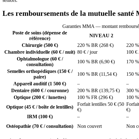
seniors.
Les remboursements de la mutuelle sant
Garanties MMA — montant remboursé pa
Poste de soins (dépense de
NIVEAU 2
référence)
Chirurgie (500 €)
220 % BR (268 €)
220 %
Chambre individuelle (60 € / nuit)
80 € / jour
100 € 
Ophtalmologue (60 € /
100 % BR (6,90 €)
170 %
consultation)
Semelles orthopédiques (150 € /
100 % BR (11,54 €)
150 %
paire)
Appareil auditif (1 500 €)
–
–
Dentaire (600 € / couronne)
200 % BR (139,75 €)
300 %
Optique (200 € / lunettes)
100 % FR (296 €)
100 %
Forfait lentilles 50 € (50
Forfai
Optique (45 € / boîte de lentilles)
€)
€)
IRM (100 €)
–
–
Ostéopathie (70 € / consultation)
Non couvert
Non c