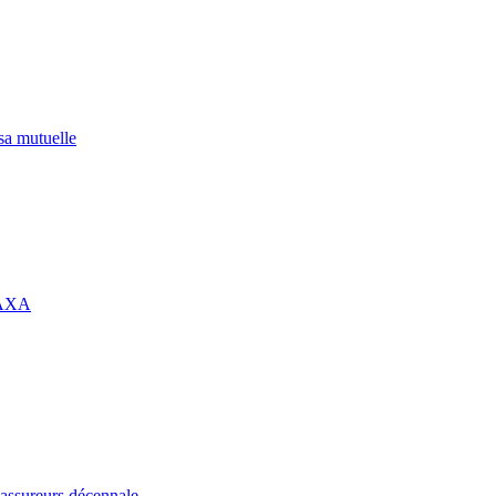
 sa mutuelle
 AXA
assureurs décennale