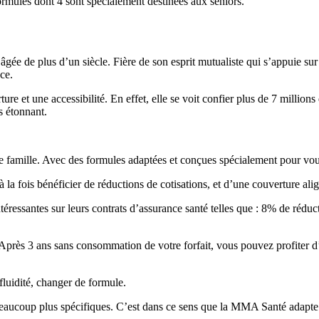
rmules dont 4 sont spécialement destinées aux seniors.
 de plus d’un siècle. Fière de son esprit mutualiste qui s’appuie sur u
ce.
re et une accessibilité. En effet, elle se voit confier plus de 7 million
s étonnant.
e famille. Avec des formules adaptées et conçues spécialement pour vous
la fois bénéficier de réductions de cotisations, et d’une couverture ali
éressantes sur leurs contrats d’assurance santé telles que : 8% de rédu
 Après 3 ans sans consommation de votre forfait, vous pouvez profiter d’
fluidité, changer de formule.
aucoup plus spécifiques. C’est dans ce sens que la MMA Santé adapte ses