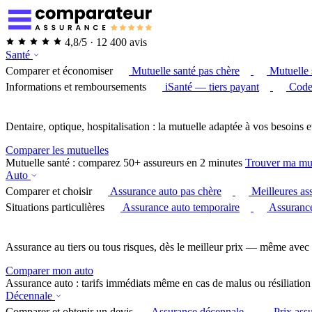
4,8/5 · 12 400 avis
Santé
Comparer et économiser
Mutuelle santé pas chère
Mutuelle 
Informations et remboursements
iSanté — tiers payant
Code
Dentaire, optique, hospitalisation : la mutuelle adaptée à vos besoins e
Comparer les mutuelles
Mutuelle santé : comparez 50+ assureurs en 2 minutes
Trouver ma mu
Auto
Comparer et choisir
Assurance auto pas chère
Meilleures as
Situations particulières
Assurance auto temporaire
Assurance
Assurance au tiers ou tous risques, dès le meilleur prix — même avec 
Comparer mon auto
Assurance auto : tarifs immédiats même en cas de malus ou résiliation
Décennale
Comparer et obtenir un devis
Assurance décennale
Prix ass