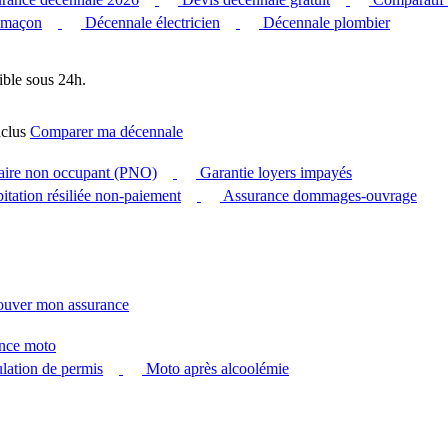
 maçon
Décennale électricien
Décennale plombier
ible sous 24h.
clus
Comparer ma décennale
taire non occupant (PNO)
Garantie loyers impayés
itation résiliée non-paiement
Assurance dommages-ouvrage
ouver mon assurance
nce moto
ation de permis
Moto après alcoolémie