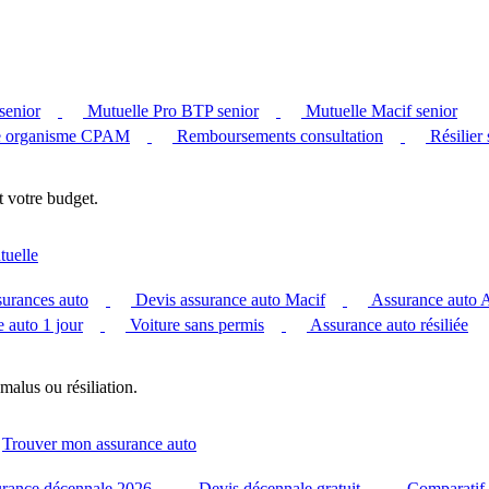
senior
Mutuelle Pro BTP senior
Mutuelle Macif senior
 organisme CPAM
Remboursements consultation
Résilier
t votre budget.
tuelle
surances auto
Devis assurance auto Macif
Assurance auto
 auto 1 jour
Voiture sans permis
Assurance auto résiliée
malus ou résiliation.
Trouver mon assurance auto
urance décennale 2026
Devis décennale gratuit
Comparatif 