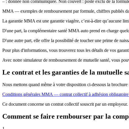
– : donnée non communiquée. Non couvert : poste exclu de la formul
MMA — exemples de remboursement par formule, chiffres publiés dans 
La garantie MMA est une garantie viagère, c’est-à-dire qu’aucune limi
D'une part, la complémentaire santé MMA auto prend en charge quelques
D'une autre part, elle offre la possibilité de toucher une prime de na
Pour plus d'informations, vous trouverez tous les détails de vos gar
Avec notre simulateur de remboursement de mutuelle santé, vous pouv
Le contrat et les garanties de la mutuell
Nous mettons quand même à votre disposition ci-dessous la brochure
Conditions générales MMA — contrat collectif à adhésion obligatoir
Ce document concerne un contrat collectif souscrit par un employeur. Il
Comment se faire rembourser par la com
1