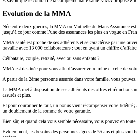
A savoir que le contrat de la complémentaire santé MMA propose 8 fo
Evolution de la MMA
Née entre deux guerres, la MMA ou Mutuelle du Mans Assurance est âgée
jusqu’à ce jour comme l’une des assurances les plus en vogue en Fran
MMA santé est proche de ses adhérents et se caractérise par une ouvertu
travaille avec 13 000 collaborateurs ; tout en ayant un chiffre d’affaire
Célibataire, couple, retraité, avec ou sans enfants ?
MMA est destinée pour vous afin d’assurer votre mine et celle de votr
A partir de la 2ème personne assurée dans votre famille, vous pouvez à 
La MMA met à disposition de ses adhérents des offres et réductions int
assurés et plus.
Et pour couronner le tout, un bonus vient récompenser votre fidélité ;
un doublement de la somme de votre garantie.
Bien sûr, et quand cela vous semble nécessaire, vous pouvez en toute 
Evidemment, les besoins des personnes âgées de 55 ans et plus sont be