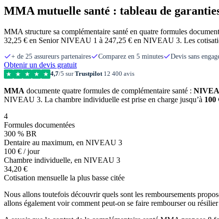
MMA mutuelle santé : tableau de garanties 
MMA structure sa complémentaire santé en quatre formules docume
32,25 € en Senior NIVEAU 1 à 247,25 € en NIVEAU 3. Les cotisations 
+ de 25 assureurs partenaires
Comparez en 5 minutes
Devis sans enga
Obtenir un devis gratuit
4,7
/5 sur
Trustpilot
12 400 avis
★
★
★
★
★
MMA
documente quatre formules de complémentaire santé :
NIVEA
NIVEAU 3. La chambre individuelle est prise en charge jusqu’à
100 
4
Formules documentées
300 % BR
Dentaire au maximum, en NIVEAU 3
100 € / jour
Chambre individuelle, en NIVEAU 3
34,20 €
Cotisation mensuelle la plus basse citée
Nous allons toutefois découvrir quels sont les remboursements propos
allons également voir comment peut-on se faire rembourser ou résili