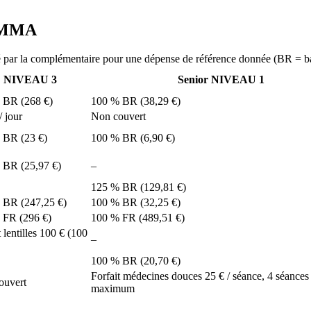
é MMA
r la complémentaire pour une dépense de référence donnée (BR = bas
NIVEAU 3
Senior NIVEAU 1
 BR (268 €)
100 % BR (38,29 €)
/ jour
Non couvert
 BR (23 €)
100 % BR (6,90 €)
 BR (25,97 €)
–
125 % BR (129,81 €)
 BR (247,25 €)
100 % BR (32,25 €)
 FR (296 €)
100 % FR (489,51 €)
t lentilles 100 € (100
–
100 % BR (20,70 €)
Forfait médecines douces 25 € / séance, 4 séances 
ouvert
maximum