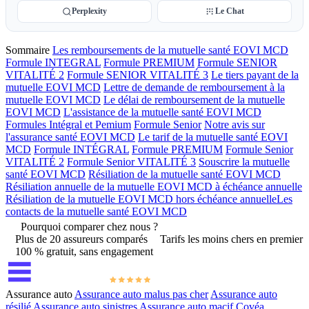
Perplexity
Le Chat
Sommaire
Les remboursements de la mutuelle santé EOVI MCD
Formule INTEGRAL
Formule PREMIUM
Formule SENIOR
VITALITÉ 2
Formule SENIOR VITALITÉ 3
Le tiers payant de la
mutuelle EOVI MCD
Lettre de demande de remboursement à la
mutuelle EOVI MCD
Le délai de remboursement de la mutuelle
EOVI MCD
L'assistance de la mutuelle santé EOVI MCD
Formules Intégral et Pemium
Formule Senior
Notre avis sur
l'assurance santé EOVI MCD
Le tarif de la mutuelle santé EOVI
MCD
Formule INTÉGRAL
Formule PREMIUM
Formule Senior
VITALITÉ 2
Formule Senior VITALITÉ 3
Souscrire la mutuelle
santé EOVI MCD
Résiliation de la mutuelle santé EOVI MCD
Résiliation annuelle de la mutuelle EOVI MCD à échéance annuelle
Résiliation de la mutuelle EOVI MCD hors échéance annuelle​
Les
contacts de la mutuelle santé EOVI MCD
Pourquoi comparer chez nous ?
Plus de 20 assureurs comparés
Tarifs les moins chers en premier
100 % gratuit, sans engagement
Assurance auto
Assurance auto malus pas cher
Assurance auto
résilié
Assurance auto sinistres
Assurance auto macif
Covéa