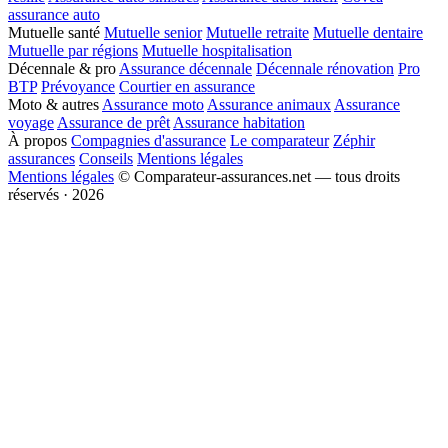
assurance auto
Mutuelle santé
Mutuelle senior
Mutuelle retraite
Mutuelle dentaire
Mutuelle par régions
Mutuelle hospitalisation
Décennale & pro
Assurance décennale
Décennale rénovation
Pro
BTP
Prévoyance
Courtier en assurance
Moto & autres
Assurance moto
Assurance animaux
Assurance
voyage
Assurance de prêt
Assurance habitation
À propos
Compagnies d'assurance
Le comparateur
Zéphir
assurances
Conseils
Mentions légales
Mentions légales
© Comparateur-assurances.net — tous droits
réservés · 2026