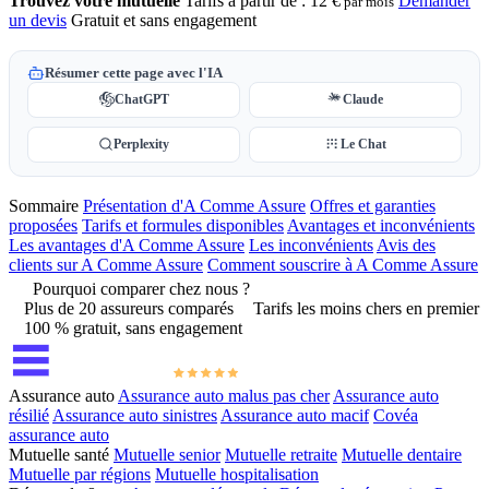
Trouvez votre mutuelle
Tarifs à partir de :
12 €
Demander
par mois
un devis
Gratuit et sans engagement
Résumer cette page avec l'IA
ChatGPT
Claude
Perplexity
Le Chat
Sommaire
Présentation d'A Comme Assure
Offres et garanties
proposées
Tarifs et formules disponibles
Avantages et inconvénients
Les avantages d'A Comme Assure
Les inconvénients
Avis des
clients sur A Comme Assure
Comment souscrire à A Comme Assure
Pourquoi comparer chez nous ?
Plus de 20 assureurs comparés
Tarifs les moins chers en premier
100 % gratuit, sans engagement
Assurance auto
Assurance auto malus pas cher
Assurance auto
résilié
Assurance auto sinistres
Assurance auto macif
Covéa
assurance auto
Mutuelle santé
Mutuelle senior
Mutuelle retraite
Mutuelle dentaire
Mutuelle par régions
Mutuelle hospitalisation