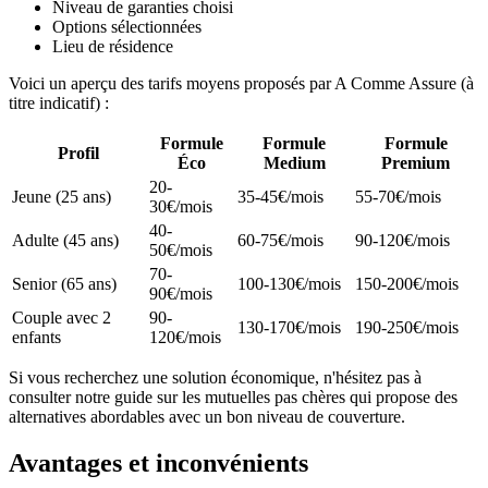
Niveau de garanties choisi
Options sélectionnées
Lieu de résidence
Voici un aperçu des tarifs moyens proposés par A Comme Assure (à
titre indicatif) :
Formule
Formule
Formule
Profil
Éco
Medium
Premium
20-
Jeune (25 ans)
35-45€/mois
55-70€/mois
30€/mois
40-
Adulte (45 ans)
60-75€/mois
90-120€/mois
50€/mois
70-
Senior (65 ans)
100-130€/mois
150-200€/mois
90€/mois
Couple avec 2
90-
130-170€/mois
190-250€/mois
enfants
120€/mois
Si vous recherchez une solution économique, n'hésitez pas à
consulter notre guide sur les mutuelles pas chères qui propose des
alternatives abordables avec un bon niveau de couverture.
Avantages et inconvénients