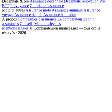
Décennale & pro
Assurance décennale
Décennale rénovation
Pro
BTP
Prévoyance
Courtier en assurance
Moto & autres
Assurance moto
Assurance animaux
Assurance
voyage
Assurance de prêt
Assurance habitation
À propos
Compagnies d'assurance
Le comparateur
Zéphir
assurances
Conseils
Mentions légales
Mentions légales
© Comparateur-assurances.net — tous droits
réservés · 2026