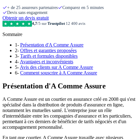
+ de 25 assureurs partenaires
Comparez en 5 minutes
Devis sans engagement
Obtenir un devis gratuit
4,7
/5 sur
Trustpilot
12 400 avis
★
★
★
★
★
Sommaire
1-
Présentation d'A Comme Assure
2-
Offres et garanties proposées
3-
Tarifs et formules disponibles
4-
Avantages et inconvénients
5-
Avis des clients sur A Comme Assure
6-
Comment souscrire à A Comme Assure
Présentation d'A Comme Assure
A Comme Assure est un courtier en assurance créé en 2008 qui s'est
spécialisé dans la distribution de produits d'assurance en ligne,
notamment les mutuelles santé. L'entreprise joue un rôle
d'intermédiaire entre les compagnies d'assurance et les particuliers,
permettant à ces derniers de bénéficier de tarifs négociés et d'un
accompagnement personnalisé.
En tant que courtier, A Comme Assure travaille avec plusieurs