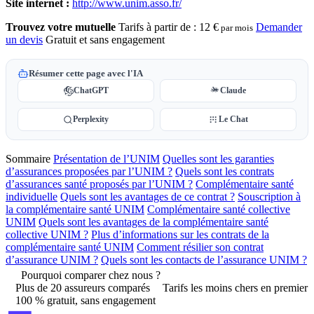
Site internet :
http://www.unim.asso.fr/
Trouvez votre mutuelle
Tarifs à partir de :
12 €
Demander
par mois
un devis
Gratuit et sans engagement
Résumer cette page avec l'IA
ChatGPT
Claude
Perplexity
Le Chat
Sommaire
Présentation de l’UNIM
Quelles sont les garanties
d’assurances proposées par l’UNIM ?
Quels sont les contrats
d’assurances santé proposés par l’UNIM ?
Complémentaire santé
individuelle
Quels sont les avantages de ce contrat ?
Souscription à
la complémentaire santé UNIM
Complémentaire santé collective
UNIM
Quels sont les avantages de la complémentaire santé
collective UNIM ?
Plus d’informations sur les contrats de la
complémentaire santé UNIM
Comment résilier son contrat
d’assurance UNIM ?
Quels sont les contacts de l’assurance UNIM ?
Pourquoi comparer chez nous ?
Plus de 20 assureurs comparés
Tarifs les moins chers en premier
100 % gratuit, sans engagement