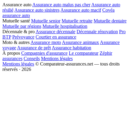
Assurance auto
Assurance auto malus pas cher
Assurance auto
résilié
Assurance auto sinistres
Assurance auto macif
Covéa
assurance auto
Mutuelle santé
Mutuelle senior
Mutuelle retraite
Mutuelle dentaire
Mutuelle par régions
Mutuelle hospitalisation
Décennale & pro
Assurance décennale
Décennale rénovation
Pro
BTP
Prévoyance
Courtier en assurance
Moto & autres
Assurance moto
Assurance animaux
Assurance
voyage
Assurance de prêt
Assurance habitation
À propos
Compagnies d'assurance
Le comparateur
Zéphir
assurances
Conseils
Mentions légales
Mentions légales
© Comparateur-assurances.net — tous droits
réservés · 2026