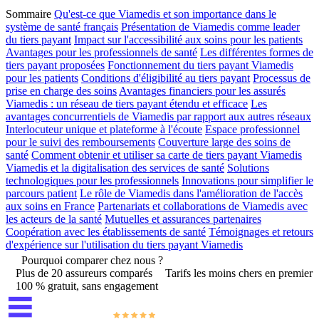
Sommaire
Qu'est-ce que Viamedis et son importance dans le
système de santé français
Présentation de Viamedis comme leader
du tiers payant
Impact sur l'accessibilité aux soins pour les patients
Avantages pour les professionnels de santé
Les différentes formes de
tiers payant proposées
Fonctionnement du tiers payant Viamedis
pour les patients
Conditions d'éligibilité au tiers payant
Processus de
prise en charge des soins
Avantages financiers pour les assurés
Viamedis : un réseau de tiers payant étendu et efficace
Les
avantages concurrentiels de Viamedis par rapport aux autres réseaux
Interlocuteur unique et plateforme à l'écoute
Espace professionnel
pour le suivi des remboursements
Couverture large des soins de
santé
Comment obtenir et utiliser sa carte de tiers payant Viamedis
Viamedis et la digitalisation des services de santé
Solutions
technologiques pour les professionnels
Innovations pour simplifier le
parcours patient
Le rôle de Viamedis dans l'amélioration de l'accès
aux soins en France
Partenariats et collaborations de Viamedis avec
les acteurs de la santé
Mutuelles et assurances partenaires
Coopération avec les établissements de santé
Témoignages et retours
d'expérience sur l'utilisation du tiers payant Viamedis
Pourquoi comparer chez nous ?
Plus de 20 assureurs comparés
Tarifs les moins chers en premier
100 % gratuit, sans engagement