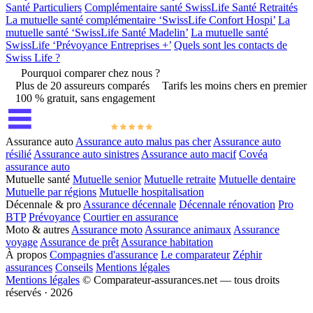
Santé Particuliers
Complémentaire santé SwissLife Santé Retraités
La mutuelle santé complémentaire ‘SwissLife Confort Hospi’
La
mutuelle santé ‘SwissLife Santé Madelin’
La mutuelle santé
SwissLife ‘Prévoyance Entreprises +’
Quels sont les contacts de
Swiss Life ?
Pourquoi comparer chez nous ?
Plus de 20 assureurs comparés
Tarifs les moins chers en premier
100 % gratuit, sans engagement
Assurance auto
Assurance auto malus pas cher
Assurance auto
résilié
Assurance auto sinistres
Assurance auto macif
Covéa
assurance auto
Mutuelle santé
Mutuelle senior
Mutuelle retraite
Mutuelle dentaire
Mutuelle par régions
Mutuelle hospitalisation
Décennale & pro
Assurance décennale
Décennale rénovation
Pro
BTP
Prévoyance
Courtier en assurance
Moto & autres
Assurance moto
Assurance animaux
Assurance
voyage
Assurance de prêt
Assurance habitation
À propos
Compagnies d'assurance
Le comparateur
Zéphir
assurances
Conseils
Mentions légales
Mentions légales
© Comparateur-assurances.net — tous droits
réservés · 2026