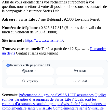
Afin de vous orienter dans vos recherches et répondre à vos
question, nous mettons à votre disposition ci-dessous les contacts de
la compagnie d’assurance Swiss Life.
Adresse :
Swiss Life ; 7 rue Belgrand ; 92300 Levallois-Perret.
Numéro de téléphone :
0 825 317 317 (Horaires de travail : du
lundi au vendredi de 9h00 à 18h00).
Site internet :
https://www.swisslife.fr/
.
Trouvez votre mutuelle
Tarifs à partir de :
12 €
Demander
par mois
un devis
Gratuit et sans engagement
Résumer cette page avec l'IA
ChatGPT
Claude
Perplexity
Le Chat
Sommaire
Présentation du groupe SWISS LIFE assurances
Quelles
sont les garanties d’assurances de Swiss Life ?
Quels sont les
contrats d’assurances santé du groupe Swiss Life ?
Les solutions en
complémentaire santé SwissLife
Complémentaire santé SwissLife