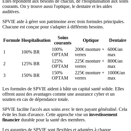
Elles répondent aux besoins de chacun, de l'hospitalisation aux soins
courants. On y trouve aussi l'optique, le dentaire et les aides
auditives.
SPVIE aide à gérer son patrimoine avec trois formules principales.
Chacune est conçue pour s'adapter à différents besoins.
Soins
Formule
Hospitalisation
Optique
Dentaire
courants
100%
200€ monture +
600€/an
1
100% BR
OPTAM
verres
max
125%
225€ monture +
800€/an
2
125% BR
OPTAM
verres
max
150%
225€ monture +
1000€/an
3
150% BR
OPTAM
verres
max
Les formules de SPVIE aident à bâtir un capital santé solide. Elles
offrent aussi des avantages comme une assurance cyber et un
soutien en cas de dépendance totale.
SPVIE facilite l'accès aux soins avec le tiers payant généralisé. Cela
évite les frais d'avance. Cette approche vise un
investissement
financier
durable pour la santé des membres.
Les garanties de SPVIE sont flexibles et adaptées à chaque