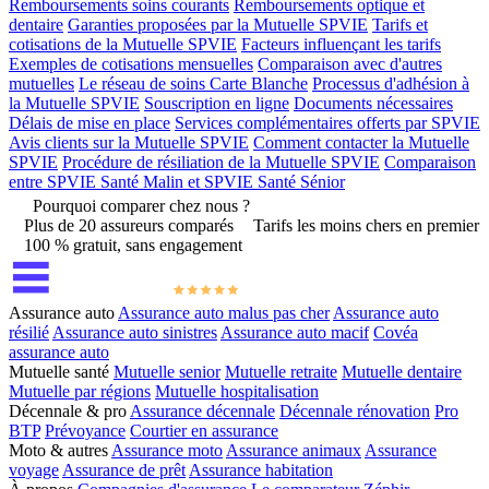
Remboursements soins courants
Remboursements optique et
dentaire
Garanties proposées par la Mutuelle SPVIE
Tarifs et
cotisations de la Mutuelle SPVIE
Facteurs influençant les tarifs
Exemples de cotisations mensuelles
Comparaison avec d'autres
mutuelles
Le réseau de soins Carte Blanche
Processus d'adhésion à
la Mutuelle SPVIE
Souscription en ligne
Documents nécessaires
Délais de mise en place
Services complémentaires offerts par SPVIE
Avis clients sur la Mutuelle SPVIE
Comment contacter la Mutuelle
SPVIE
Procédure de résiliation de la Mutuelle SPVIE
Comparaison
entre SPVIE Santé Malin et SPVIE Santé Sénior
Pourquoi comparer chez nous ?
Plus de 20 assureurs comparés
Tarifs les moins chers en premier
100 % gratuit, sans engagement
Assurance auto
Assurance auto malus pas cher
Assurance auto
résilié
Assurance auto sinistres
Assurance auto macif
Covéa
assurance auto
Mutuelle santé
Mutuelle senior
Mutuelle retraite
Mutuelle dentaire
Mutuelle par régions
Mutuelle hospitalisation
Décennale & pro
Assurance décennale
Décennale rénovation
Pro
BTP
Prévoyance
Courtier en assurance
Moto & autres
Assurance moto
Assurance animaux
Assurance
voyage
Assurance de prêt
Assurance habitation