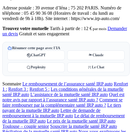
Adresse postale : 39 avenue d’Iéna ; 75 202 PARIS. Numéro de
téléphone : 05 45 90 36 08 (Horaires de travail : du lundi au
vendredi de 9h à 18h). Site internet : https://www.irp-auto.com/
Trouvez votre mutuelle
Tarifs à partir de :
12 €
Demander
par mois
un devis
Gratuit et sans engagement
Résumer cette page avec l'IA
ChatGPT
Claude
Perplexity
Le Chat
Sommaire
Le remboursement de l’assurance santé IRP auto
Renfort
1 :
Renfort 3 :
Renfort 5 :
Les conditions générales de la mutuelle
santé IRP auto
L’assistance de la mutuelle santé IRP auto
Quel est
notre avis par rapport à l’assurance santé IRP auto ?
Comment se
faire rembourser par la complémentaire santé IRP auto ?
Le tiers
payant de la mutuelle IRP auto
Lettre de demande de
remboursement à la mutuelle IRP auto
Le délai de remboursement
de la mutuelle IRP auto
Le prix de la mutuelle santé IRP auto
Toulouse – couple senior
Souscrire la mutuelle santé IRP auto
Résiliation de la mutuelle santé IRP auto
Nous vous expliquons les