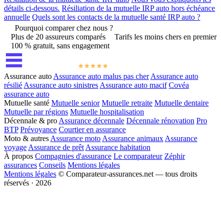
détails ci-dessous.
Résiliation de la mutuelle IRP auto hors échéance
annuelle
Quels sont les contacts de la mutuelle santé IRP auto ?
Pourquoi comparer chez nous ?
Plus de 20 assureurs comparés
Tarifs les moins chers en premier
100 % gratuit, sans engagement
Assurance auto
Assurance auto malus pas cher
Assurance auto
résilié
Assurance auto sinistres
Assurance auto macif
Covéa
assurance auto
Mutuelle santé
Mutuelle senior
Mutuelle retraite
Mutuelle dentaire
Mutuelle par régions
Mutuelle hospitalisation
Décennale & pro
Assurance décennale
Décennale rénovation
Pro
BTP
Prévoyance
Courtier en assurance
Moto & autres
Assurance moto
Assurance animaux
Assurance
voyage
Assurance de prêt
Assurance habitation
À propos
Compagnies d'assurance
Le comparateur
Zéphir
assurances
Conseils
Mentions légales
Mentions légales
© Comparateur-assurances.net — tous droits
réservés · 2026