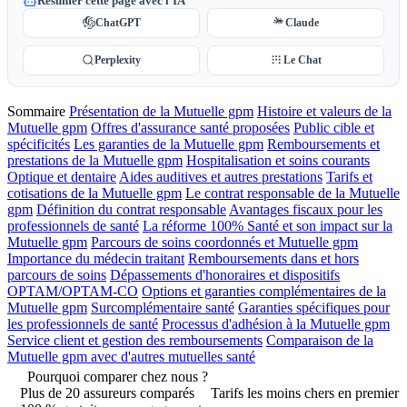
Résumer cette page avec l'IA
ChatGPT
Claude
Perplexity
Le Chat
Sommaire
Présentation de la Mutuelle gpm
Histoire et valeurs de la
Mutuelle gpm
Offres d'assurance santé proposées
Public cible et
spécificités
Les garanties de la Mutuelle gpm
Remboursements et
prestations de la Mutuelle gpm
Hospitalisation et soins courants
Optique et dentaire
Aides auditives et autres prestations
Tarifs et
cotisations de la Mutuelle gpm
Le contrat responsable de la Mutuelle
gpm
Définition du contrat responsable
Avantages fiscaux pour les
professionnels de santé
La réforme 100% Santé et son impact sur la
Mutuelle gpm
Parcours de soins coordonnés et Mutuelle gpm
Importance du médecin traitant
Remboursements dans et hors
parcours de soins
Dépassements d'honoraires et dispositifs
OPTAM/OPTAM-CO
Options et garanties complémentaires de la
Mutuelle gpm
Surcomplémentaire santé
Garanties spécifiques pour
les professionnels de santé
Processus d'adhésion à la Mutuelle gpm
Service client et gestion des remboursements
Comparaison de la
Mutuelle gpm avec d'autres mutuelles santé
Pourquoi comparer chez nous ?
Plus de 20 assureurs comparés
Tarifs les moins chers en premier