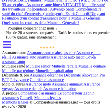
DYNAMISME
Familles : Mutuelle santé Itinéo TRIBU
Seniors de
55 ans et plus : Assurance santé Itinéo VITALITÉ
Mutuelle santé
des travailleurs indépendants : Advengo Santé
Complémentaire
santé du chef d’entreprise (employeur) : Esprit Collectif Dirigeant
Résiliation d’un contrat d’assurance pour la Mutuelle Générale
Quels sont les contacts de la Mutuelle Générale ?
Pourquoi comparer chez nous ?
Plus de 20 assureurs comparés
Tarifs les moins chers en premier
100 % gratuit, sans engagement
Assurance auto
Assurance auto malus pas cher
Assurance auto
résilié
Assurance auto sinistres
Assurance auto macif
Covéa
assurance auto
Mutuelle santé
Mutuelle senior
Mutuelle retraite
Mutuelle dentaire
Mutuelle par régions
Mutuelle hospitalisation
Décennale & pro
Assurance décennale
Décennale rénovation
Pro
BTP
Prévoyance
Courtier en assurance
Moto & autres
Assurance moto
Assurance animaux
Assurance
voyage
Assurance de prêt
Assurance habitation
À propos
Compagnies d'assurance
Le comparateur
Zéphir
assurances
Conseils
Mentions légales
Mentions légales
© Comparateur-assurances.net — tous droits
réservés · 2026