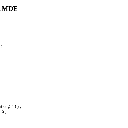
é LMDE
 ;
t 61,54 €) ;
€) ;