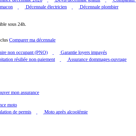
 maçon
Décennale électricien
Décennale plombier
ible sous 24h.
clus
Comparer ma décennale
taire non occupant (PNO)
Garantie loyers impayés
itation résiliée non-paiement
Assurance dommages-ouvrage
ouver mon assurance
nce moto
ation de permis
Moto après alcoolémie