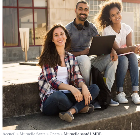
Accueil
»
Mutuelle Sante
»
Cpam
»
Mutuelle santé LMDE