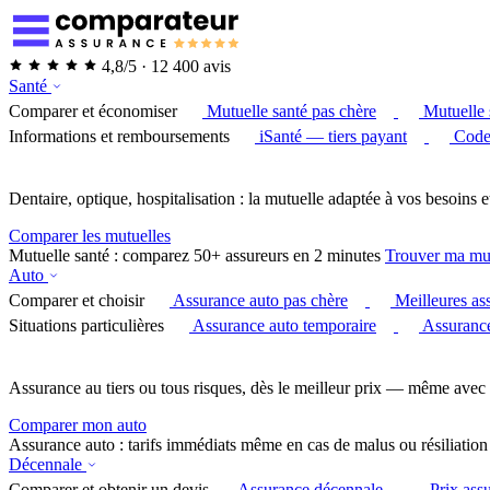
4,8/5 · 12 400 avis
Santé
Comparer et économiser
Mutuelle santé pas chère
Mutuelle 
Informations et remboursements
iSanté — tiers payant
Code
Dentaire, optique, hospitalisation : la mutuelle adaptée à vos besoins e
Comparer les mutuelles
Mutuelle santé : comparez 50+ assureurs en 2 minutes
Trouver ma mu
Auto
Comparer et choisir
Assurance auto pas chère
Meilleures as
Situations particulières
Assurance auto temporaire
Assurance
Assurance au tiers ou tous risques, dès le meilleur prix — même avec 
Comparer mon auto
Assurance auto : tarifs immédiats même en cas de malus ou résiliation
Décennale
Comparer et obtenir un devis
Assurance décennale
Prix ass