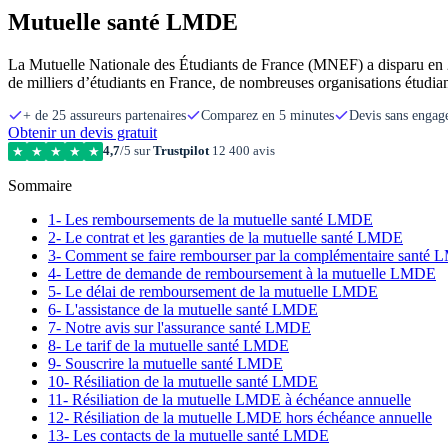
Mutuelle santé LMDE
La Mutuelle Nationale des Étudiants de France (MNEF) a disparu en 2000
de milliers d’étudiants en France, de nombreuses organisations étudi
+ de 25 assureurs partenaires
Comparez en 5 minutes
Devis sans enga
Obtenir un devis gratuit
4,7
/5 sur
Trustpilot
12 400 avis
★
★
★
★
★
Sommaire
1- Les remboursements de la mutuelle santé LMDE
2- Le contrat et les garanties de la mutuelle santé LMDE
3- Comment se faire rembourser par la complémentaire santé
4- Lettre de demande de remboursement à la mutuelle LMDE
5- Le délai de remboursement de la mutuelle LMDE
6- L'assistance de la mutuelle santé LMDE
7- Notre avis sur l'assurance santé LMDE
8- Le tarif de la mutuelle santé LMDE
9- Souscrire la mutuelle santé LMDE
10- Résiliation de la mutuelle santé LMDE
11- Résiliation de la mutuelle LMDE à échéance annuelle
12- Résiliation de la mutuelle LMDE hors échéance annuelle​
13- Les contacts de la mutuelle santé LMDE