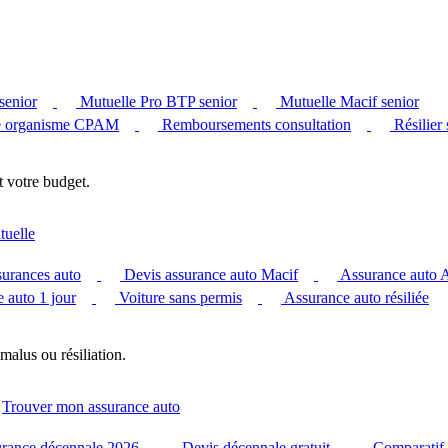
senior
Mutuelle Pro BTP senior
Mutuelle Macif senior
 organisme CPAM
Remboursements consultation
Résilier
t votre budget.
tuelle
surances auto
Devis assurance auto Macif
Assurance auto
 auto 1 jour
Voiture sans permis
Assurance auto résiliée
malus ou résiliation.
Trouver mon assurance auto
urance décennale 2026
Devis décennale gratuit
Comparatif 