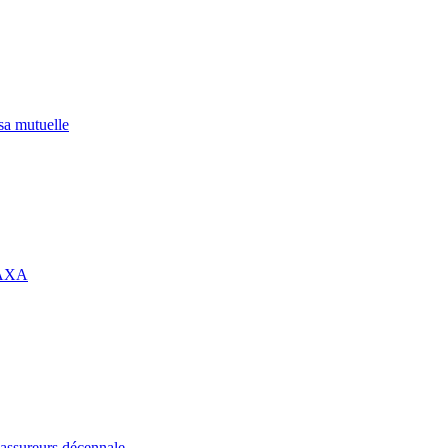
 sa mutuelle
 AXA
assureurs décennale