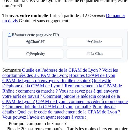
NB : pour la CPAM de Lyon, le troisième et quatrième chiffre, est le
numéro 69.
Trouvez votre mutuelle
Tarifs à partir de :
12 €
Demander
par mois
un devis
Gratuit et sans engagement
Résumer cette page avec l'IA
ChatGPT
Claude
Perplexity
Le Chat
Sommaire
Quelle est l’adresse de la CPAM de Lyon ?
Voici les
coordonnées des 3 CPAM de Lyon:
Horaires CPAM de Lyon
CPAM de Lyon : où envoyer sa feuille de soin ?
Quel est le
téléphone de la CPAM de Lyon ?
Remboursement à la CPAM de
Rhône : comment ça marche ?
Vous ne savez pas à qui envoyer
votre arrêt de travail ?
Comment joindre le médecin conseil de la
CPAM de Lyon ?
CPAM de Lyon : comment accéder à mon compte
?
Comment joindre la CPAM de Lyon par mail ?
Pour plus de
détails :
Quel est le code de rattachement de la CPAM de Lyon ?
Vous pouvez l’avoir en ayant recours à votre :
Pourquoi comparer chez nous ?
Plus de 20 assureurs comparés
Tarifs les moins chers en premier