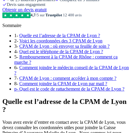
Devis sans engagement
Obtenir un devis gratuit
4,7
/5 sur
Trustpilot
12 400 avis
★
★
★
★
★
Sommaire
1-
Quelle est l’adresse de la CPAM de Lyon ?
2-
Voici les coordonnées des 3 CPAM de Lyon
3-
CPAM de Lyon : où envoyer sa feuille de soin ?
4-
Quel est le téléphone de la CPAM de Lyon ?
5-
Remboursement à la CPAM de Rhône : comment ça
marche ?
6-
Comment joindre le médecin conseil de la CPAM de Lyon
?
7-
CPAM de Lyon : comment accéder à mon compte ?
8-
Comment joindre la CPAM de Lyon par mail ?
p-
Quel est le code de rattachement de la CPAM de Lyon ?
Quelle est l’adresse de la CPAM de Lyon
?
Vous avez envie d’entrer en contact avec la CPAM de Lyon, vous
devez connaître les coordonnées utiles pour joindre la Caisse
Primaire d’Assurance Maladie de Lyon . Nous sommes ici pour