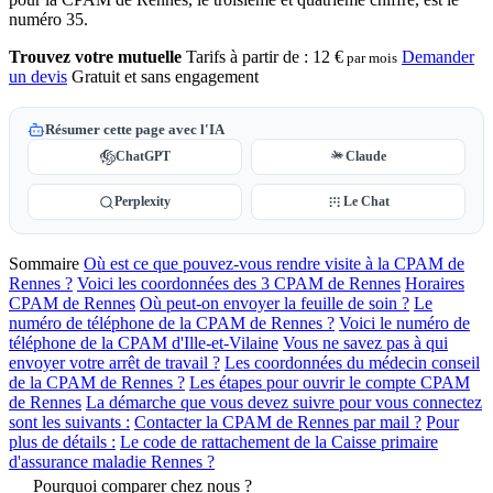
numéro 35.
Trouvez votre mutuelle
Tarifs à partir de :
12 €
Demander
par mois
un devis
Gratuit et sans engagement
Résumer cette page avec l'IA
ChatGPT
Claude
Perplexity
Le Chat
Sommaire
Où est ce que pouvez-vous rendre visite à la CPAM de
Rennes ?
Voici les coordonnées des 3 CPAM de Rennes
Horaires
CPAM de Rennes
Où peut-on envoyer la feuille de soin ?
Le
numéro de téléphone de la CPAM de Rennes ?
Voici le numéro de
téléphone de la CPAM d'Ille-et-Vilaine
Vous ne savez pas à qui
envoyer votre arrêt de travail ?
Les coordonnées du médecin conseil
de la CPAM de Rennes ?
Les étapes pour ouvrir le compte CPAM
de Rennes
La démarche que vous devez suivre pour vous connectez
sont les suivants :
Contacter la CPAM de Rennes par mail ?
Pour
plus de détails :
Le code de rattachement de la Caisse primaire
d'assurance maladie Rennes ?
Pourquoi comparer chez nous ?