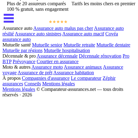
Plus de 20 assureurs comparés
Tarifs les moins chers en premier
100 % gratuit, sans engagement
Assurance auto
Assurance auto malus pas cher
Assurance auto
résilié
Assurance auto sinistres
Assurance auto macif
Covéa
assurance auto
Mutuelle santé
Mutuelle senior
Mutuelle retraite
Mutuelle dentaire
Mutuelle par régions
Mutuelle hospitalisation
Décennale & pro
Assurance décennale
Décennale rénovation
Pro
BTP
Prévoyance
Courtier en assurance
Moto & autres
Assurance moto
Assurance animaux
Assurance
voyage
Assurance de prêt
Assurance habitation
À propos
Compagnies d'assurance
Le comparateur
Zéphir
assurances
Conseils
Mentions légales
Mentions légales
© Comparateur-assurances.net — tous droits
réservés · 2026