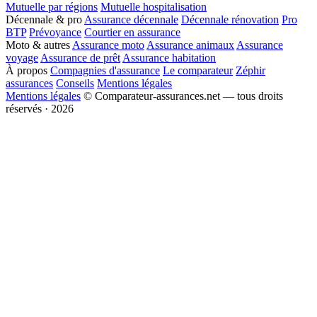
Mutuelle par régions
Mutuelle hospitalisation
Décennale & pro
Assurance décennale
Décennale rénovation
Pro
BTP
Prévoyance
Courtier en assurance
Moto & autres
Assurance moto
Assurance animaux
Assurance
voyage
Assurance de prêt
Assurance habitation
À propos
Compagnies d'assurance
Le comparateur
Zéphir
assurances
Conseils
Mentions légales
Mentions légales
© Comparateur-assurances.net — tous droits
réservés · 2026