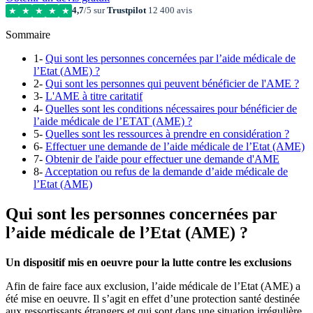
4,7
/5 sur
Trustpilot
12 400 avis
★
★
★
★
★
Sommaire
1-
Qui sont les personnes concernées par l’aide médicale de
l’Etat (AME) ?
2-
Qui sont les personnes qui peuvent bénéficier de l'AME ?
3-
L'AME à titre caritatif
4-
Quelles sont les conditions nécessaires pour bénéficier de
l’aide médicale de l’ETAT (AME) ?
5-
Quelles sont les ressources à prendre en considération ?
6-
Effectuer une demande de l’aide médicale de l’Etat (AME)
7-
Obtenir de l'aide pour effectuer une demande d'AME
8-
Acceptation ou refus de la demande d’aide médicale de
l’Etat (AME)
Qui sont les personnes concernées par
l’aide médicale de l’Etat (AME) ?
Un dispositif mis en oeuvre pour la lutte contre les exclusions
Afin de faire face aux exclusion, l’aide médicale de l’Etat (AME) a
été mise en oeuvre. Il s’agit en effet d’une protection santé destinée
aux ressortissants étrangers et qui sont dans une situation irrégulière