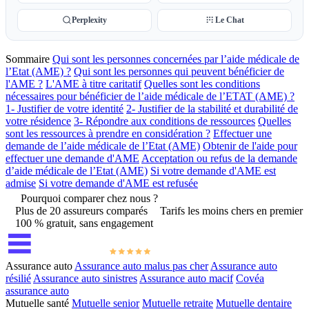
Perplexity
Le Chat
Sommaire
Qui sont les personnes concernées par l’aide médicale de
l’Etat (AME) ?
Qui sont les personnes qui peuvent bénéficier de
l'AME ?
L'AME à titre caritatif
Quelles sont les conditions
nécessaires pour bénéficier de l’aide médicale de l’ETAT (AME) ?
1- Justifier de votre identité
2- Justifier de la stabilité et durabilité de
votre résidence
3- Répondre aux conditions de ressources
Quelles
sont les ressources à prendre en considération ?
Effectuer une
demande de l’aide médicale de l’Etat (AME)
Obtenir de l'aide pour
effectuer une demande d'AME
Acceptation ou refus de la demande
d’aide médicale de l’Etat (AME)
Si votre demande d'AME est
admise
Si votre demande d'AME est refusée
Pourquoi comparer chez nous ?
Plus de 20 assureurs comparés
Tarifs les moins chers en premier
100 % gratuit, sans engagement
Assurance auto
Assurance auto malus pas cher
Assurance auto
résilié
Assurance auto sinistres
Assurance auto macif
Covéa
assurance auto
Mutuelle santé
Mutuelle senior
Mutuelle retraite
Mutuelle dentaire