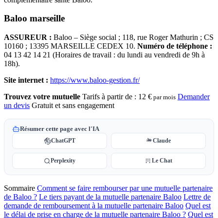
Baloo marseille
ASSUREUR :
Baloo – Siège social ; 118, rue Roger Mathurin ; CS
10160 ; 13395 MARSEILLE CEDEX 10.
Numéro de téléphone :
04 13 42 14 21 (Horaires de travail : du lundi au vendredi de 9h à
18h).
Site internet :
https://www.baloo-gestion.fr/
Trouvez votre mutuelle
Tarifs à partir de :
12 €
Demander
par mois
un devis
Gratuit et sans engagement
Résumer cette page avec l'IA
ChatGPT
Claude
Perplexity
Le Chat
Sommaire
Comment se faire rembourser par une mutuelle partenaire
de Baloo ?
Le tiers payant de la mutuelle partenaire Baloo
Lettre de
demande de remboursement à la mutuelle partenaire Baloo
Quel est
le délai de prise en charge de la mutuelle partenaire Baloo ?
Quel est