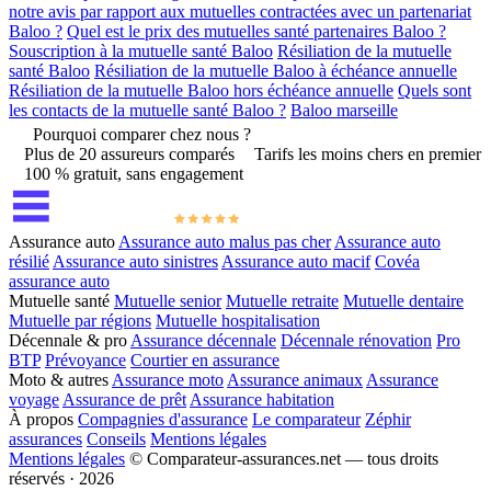
notre avis par rapport aux mutuelles contractées avec un partenariat
Baloo ?
Quel est le prix des mutuelles santé partenaires Baloo ?
Souscription à la mutuelle santé Baloo
Résiliation de la mutuelle
santé Baloo
Résiliation de la mutuelle Baloo à échéance annuelle
Résiliation de la mutuelle Baloo hors échéance annuelle
Quels sont
les contacts de la mutuelle santé Baloo ?
Baloo marseille
Pourquoi comparer chez nous ?
Plus de 20 assureurs comparés
Tarifs les moins chers en premier
100 % gratuit, sans engagement
Assurance auto
Assurance auto malus pas cher
Assurance auto
résilié
Assurance auto sinistres
Assurance auto macif
Covéa
assurance auto
Mutuelle santé
Mutuelle senior
Mutuelle retraite
Mutuelle dentaire
Mutuelle par régions
Mutuelle hospitalisation
Décennale & pro
Assurance décennale
Décennale rénovation
Pro
BTP
Prévoyance
Courtier en assurance
Moto & autres
Assurance moto
Assurance animaux
Assurance
voyage
Assurance de prêt
Assurance habitation
À propos
Compagnies d'assurance
Le comparateur
Zéphir
assurances
Conseils
Mentions légales
Mentions légales
© Comparateur-assurances.net — tous droits
réservés · 2026