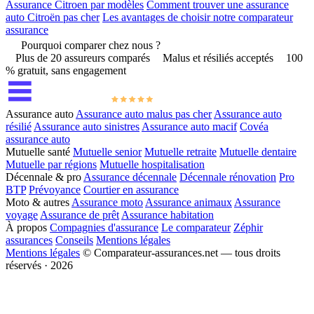
Assurance Citroen par modèles
Comment trouver une assurance
auto Citroën pas cher
Les avantages de choisir notre comparateur
assurance
Pourquoi comparer chez nous ?
Plus de 20 assureurs comparés
Malus et résiliés acceptés
100
% gratuit, sans engagement
Assurance auto
Assurance auto malus pas cher
Assurance auto
résilié
Assurance auto sinistres
Assurance auto macif
Covéa
assurance auto
Mutuelle santé
Mutuelle senior
Mutuelle retraite
Mutuelle dentaire
Mutuelle par régions
Mutuelle hospitalisation
Décennale & pro
Assurance décennale
Décennale rénovation
Pro
BTP
Prévoyance
Courtier en assurance
Moto & autres
Assurance moto
Assurance animaux
Assurance
voyage
Assurance de prêt
Assurance habitation
À propos
Compagnies d'assurance
Le comparateur
Zéphir
assurances
Conseils
Mentions légales
Mentions légales
© Comparateur-assurances.net — tous droits
réservés · 2026