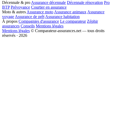
Décennale & pro
Assurance décennale
Décennale rénovation
Pro
BTP
Prévoyance
Courtier en assurance
Moto & autres
Assurance moto
Assurance animaux
Assurance
voyage
Assurance de prêt
Assurance habitation
À propos
Compagnies d'assurance
Le comparateur
Zéphir
assurances
Conseils
Mentions légales
Mentions légales
© Comparateur-assurances.net — tous droits
réservés · 2026