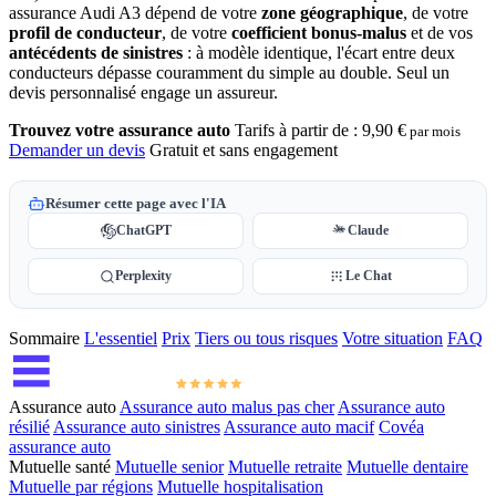
assurance Audi A3 dépend de votre
zone géographique
, de votre
profil de conducteur
, de votre
coefficient bonus-malus
et de vos
antécédents de sinistres
: à modèle identique, l'écart entre deux
conducteurs dépasse couramment du simple au double. Seul un
devis personnalisé engage un assureur.
Trouvez votre assurance auto
Tarifs à partir de :
9,90 €
par mois
Demander un devis
Gratuit et sans engagement
Résumer cette page avec l'IA
ChatGPT
Claude
Perplexity
Le Chat
Sommaire
L'essentiel
Prix
Tiers ou tous risques
Votre situation
FAQ
Assurance auto
Assurance auto malus pas cher
Assurance auto
résilié
Assurance auto sinistres
Assurance auto macif
Covéa
assurance auto
Mutuelle santé
Mutuelle senior
Mutuelle retraite
Mutuelle dentaire
Mutuelle par régions
Mutuelle hospitalisation