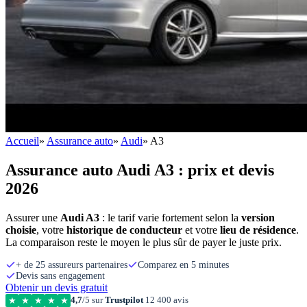
Accueil
»
Assurance auto
»
Audi
»
A3
Assurance auto Audi A3 : prix et devis
2026
Assurer une
Audi A3
: le tarif varie fortement selon la
version
choisie
, votre
historique de conducteur
et votre
lieu de résidence
.
La comparaison reste le moyen le plus sûr de payer le juste prix.
+ de 25 assureurs partenaires
Comparez en 5 minutes
Devis sans engagement
Obtenir un devis gratuit
4,7
/5 sur
Trustpilot
12 400 avis
★
★
★
★
★