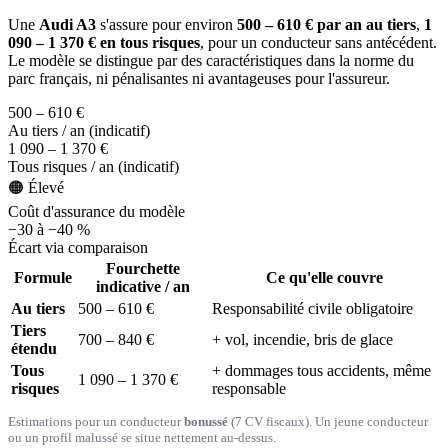
Une
Audi A3
s'assure pour environ
500 – 610 € par an au tiers
,
1
090 – 1 370 € en tous risques
, pour un conducteur sans antécédent.
Le modèle se distingue par des caractéristiques dans la norme du
parc français, ni pénalisantes ni avantageuses pour l'assureur.
500 – 610 €
Au tiers / an (indicatif)
1 090 – 1 370 €
Tous risques / an (indicatif)
🟠 Élevé
Coût d'assurance du modèle
−30 à −40 %
Écart via comparaison
Fourchette
Formule
Ce qu'elle couvre
indicative / an
Au tiers
500 – 610 €
Responsabilité civile obligatoire
Tiers
700 – 840 €
+ vol, incendie, bris de glace
étendu
Tous
+ dommages tous accidents, même
1 090 – 1 370 €
risques
responsable
Estimations pour un conducteur
bonussé
(7 CV fiscaux). Un jeune conducteur
ou un profil malussé se situe nettement au-dessus.