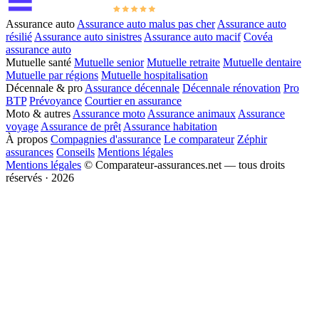
Assurance auto
Assurance auto malus pas cher
Assurance auto
résilié
Assurance auto sinistres
Assurance auto macif
Covéa
assurance auto
Mutuelle santé
Mutuelle senior
Mutuelle retraite
Mutuelle dentaire
Mutuelle par régions
Mutuelle hospitalisation
Décennale & pro
Assurance décennale
Décennale rénovation
Pro
BTP
Prévoyance
Courtier en assurance
Moto & autres
Assurance moto
Assurance animaux
Assurance
voyage
Assurance de prêt
Assurance habitation
À propos
Compagnies d'assurance
Le comparateur
Zéphir
assurances
Conseils
Mentions légales
Mentions légales
© Comparateur-assurances.net — tous droits
réservés · 2026